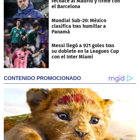
rechace al Madrid y firme con
el Barcelona
Mundial Sub-20: México
clasifica tras humillar a
Panamá
Messi llegó a 921 goles tras
su doblete en la Leagues Cup
con el Inter Miami