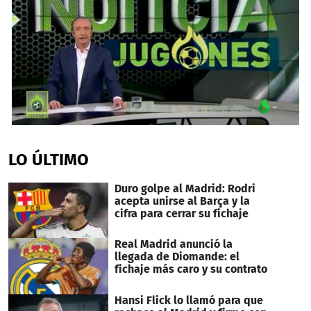
1
second
of
LO ÚLTIMO
26
seconds
Duro golpe al Madrid: Rodri
acepta unirse al Barça y la
cifra para cerrar su fichaje
Real Madrid anunció la
llegada de Diomande: el
fichaje más caro y su contrato
Hansi Flick lo llamó para que