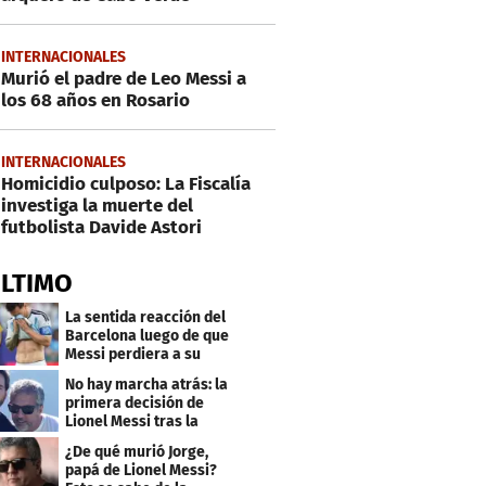
INTERNACIONALES
Murió el padre de Leo Messi a
los 68 años en Rosario
INTERNACIONALES
Homicidio culposo: La Fiscalía
investiga la muerte del
futbolista Davide Astori
ÚLTIMO
La sentida reacción del
Barcelona luego de que
Messi perdiera a su
padre
No hay marcha atrás: la
primera decisión de
Lionel Messi tras la
muerte de su padre
¿De qué murió Jorge,
papá de Lionel Messi?