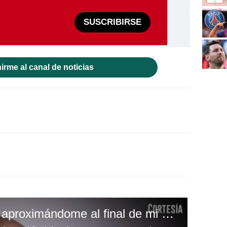
SUSCRIBIRSE
irme al canal de noticias
Pep Guardiola: Estoy aproximándome al final de mi carrera como entrenador