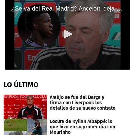
¿Se va del Real Madrid? Ancelotti deja claro el futuro de Vinicius y revela cómo está el brasileño por su caso de racismo
0
seconds
of
LO ÚLTIMO
49
seconds
Araújo se fue del Barça y
firma con Liverpool: los
detalles de su nuevo contrato
Locura de Kylian Mbappé: lo
que hizo en su primer día con
Mourinho