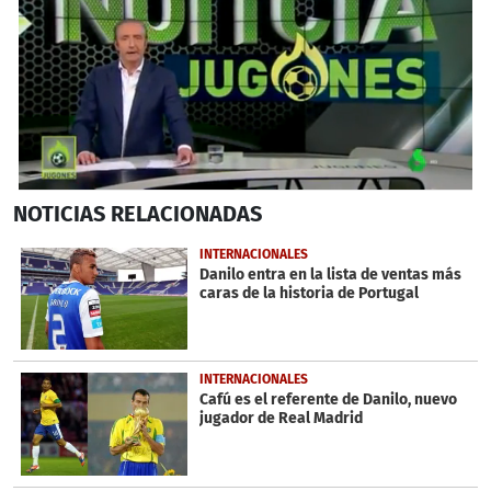
0
NOTICIAS
RELACIONADAS
seconds
of
26
INTERNACIONALES
seconds
Danilo entra en la lista de ventas más
caras de la historia de Portugal
INTERNACIONALES
Cafú es el referente de Danilo, nuevo
jugador de Real Madrid