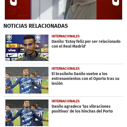
0
NOTICIAS
RELACIONADAS
seconds
of
1
INTERNACIONALES
minute,
Danilo: 'Estoy feliz por ser relacionado
0
con el Real Madrid'
INTERNACIONALES
El brasileño Danilo vuelve a los
entrenamientos con el Oporto tras su
lesión
INTERNACIONALES
Danilo agradece 'las vibraciones
positivas' de los hinchas del Porto