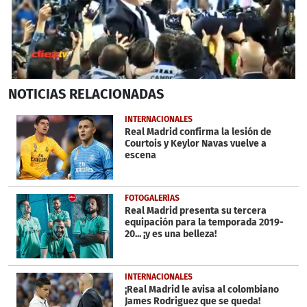
0
NOTICIAS
RELACIONADAS
seconds
of
1
INTERNACIONALES
minute,
Real Madrid confirma la lesión de
8
Courtois y Keylor Navas vuelve a
seconds
escena
FOTOGALERÍAS
Real Madrid presenta su tercera
equipación para la temporada 2019-
20... ¡y es una belleza!
INTERNACIONALES
¡Real Madrid le avisa al colombiano
James Rodriguez que se queda!