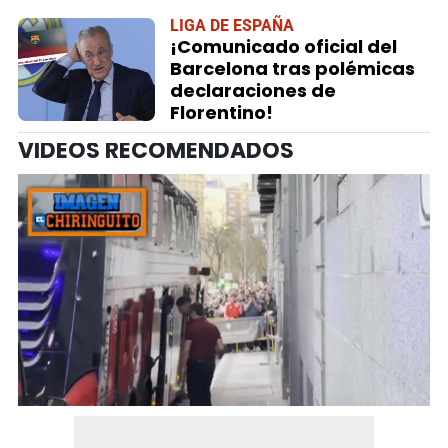
LIGA DE ESPAÑA
¡Comunicado oficial del
Barcelona tras polémicas
declaraciones de
Florentino!
VIDEOS RECOMENDADOS
0
seconds
of