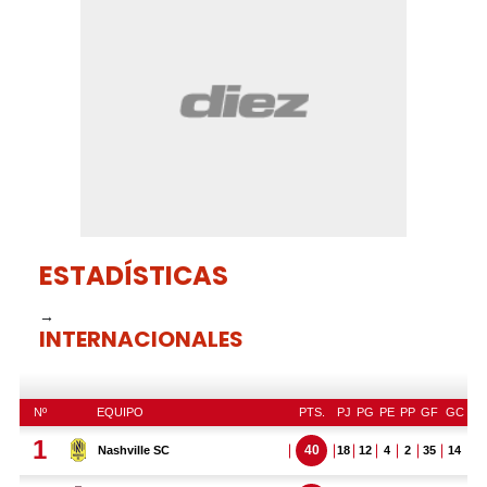
1
minute,
18
seconds
ESTADÍSTICAS
→
INTERNACIONALES