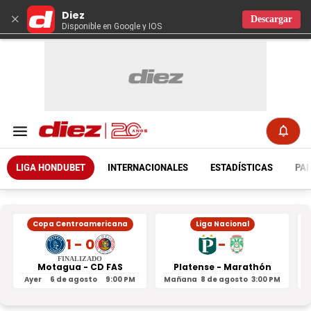
Diez
×
Descargar
Disponible en Google y IOS
LIGA HONDUBET
INTERNACIONALES
ESTADÍSTICAS
PAR
Copa Centroamericana
Liga Nacional
1 - 0
-
FINALIZADO
Motagua - CD FAS
Platense - Marathón
Ayer
6 de agosto
9:00 PM
Mañana
8 de agosto
3:00 PM