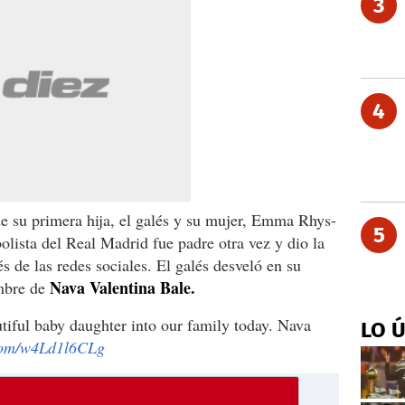
3
4
e su primera hija, el galés y su mujer, Emma Rhys-
5
bolista del Real Madrid fue padre otra vez y dio la
és de las redes sociales. El galés desveló en su
Nava Valentina Bale.
ombre de
tiful baby daughter into our family today. Nava
LO 
.com/w4Ld1l6CLg