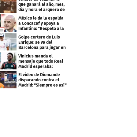
que ganará al año, mes,
día y hora el arquero de
Cabo Verde
México le da la espalda
a Concacaf y apoya a
Infantino: "Respeto a la
gobernanza"
Golpe certero de Luis
Enrique: se va del
Barcelona para jugar en
el PSG
Vinicius manda el
mensaje que todo Real
Madrid esperaba:
"Mourinho..."
El video de Diomande
disparando contra el
Madrid: "Siempre es así"