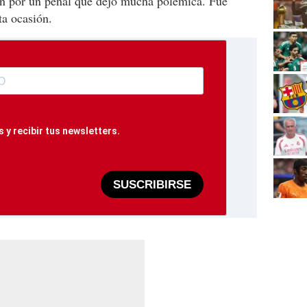
én por un penal que dejó mucha polémica. Fue
ta ocasión.
 y recibir tus newsletters.
SUSCRIBIRSE