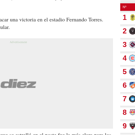
acar una victoria en el estadio Fernando Torres.
ular.
ue se estrelló en el poste fue la más clara para los