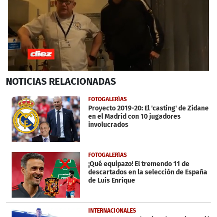
0
NOTICIAS
RELACIONADAS
seconds
of
2
FOTOGALERÍAS
minutes,
Proyecto 2019-20: El 'casting' de Zidane
19
en el Madrid con 10 jugadores
seconds
involucrados
FOTOGALERÍAS
¡Qué equipazo! El tremendo 11 de
descartados en la selección de España
de Luis Enrique
INTERNACIONALES