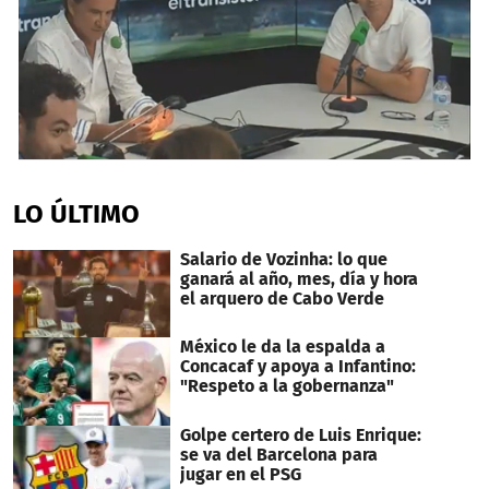
0
seconds
of
LO ÚLTIMO
45
seconds
Salario de Vozinha: lo que
ganará al año, mes, día y hora
el arquero de Cabo Verde
México le da la espalda a
Concacaf y apoya a Infantino:
"Respeto a la gobernanza"
Golpe certero de Luis Enrique:
se va del Barcelona para
jugar en el PSG