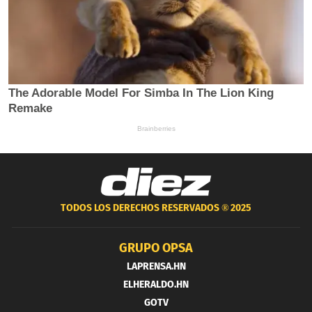
TODOS LOS DERECHOS RESERVADOS ®
2025
GRUPO OPSA
LAPRENSA.HN
ELHERALDO.HN
GOTV