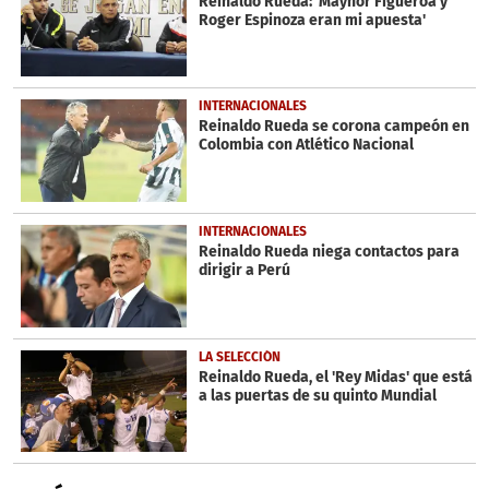
Reinaldo Rueda: 'Maynor Figueroa y
20
Roger Espinoza eran mi apuesta'
seconds
INTERNACIONALES
Reinaldo Rueda se corona campeón en
Colombia con Atlético Nacional
INTERNACIONALES
Reinaldo Rueda niega contactos para
dirigir a Perú
LA SELECCIÓN
Reinaldo Rueda, el 'Rey Midas' que está
a las puertas de su quinto Mundial