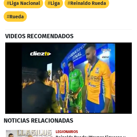
Liga Nacional
Liga
Reinaldo Rueda
Rueda
VIDEOS RECOMENDADOS
0
NOTICIAS
RELACIONADAS
seconds
of
1
LEGIONARIOS
minute,