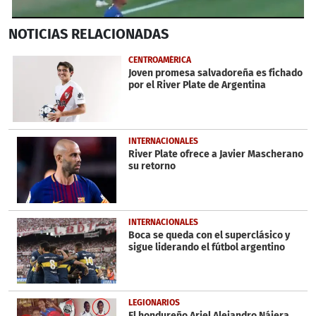
0
NOTICIAS
RELACIONADAS
seconds
of
1
CENTROAMÉRICA
minute,
Joven promesa salvadoreña es fichado
52
por el River Plate de Argentina
seconds
INTERNACIONALES
River Plate ofrece a Javier Mascherano
su retorno
INTERNACIONALES
Boca se queda con el superclásico y
sigue liderando el fútbol argentino
LEGIONARIOS
El hondureño Ariel Alejandro Nájera