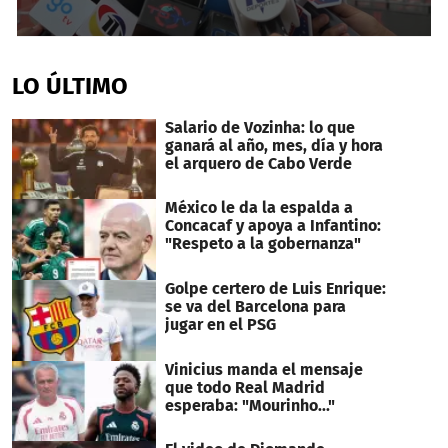
0
seconds
of
LO ÚLTIMO
43
seconds
Salario de Vozinha: lo que
ganará al año, mes, día y hora
el arquero de Cabo Verde
México le da la espalda a
Concacaf y apoya a Infantino:
"Respeto a la gobernanza"
Golpe certero de Luis Enrique:
se va del Barcelona para
jugar en el PSG
Vinicius manda el mensaje
que todo Real Madrid
esperaba: "Mourinho..."