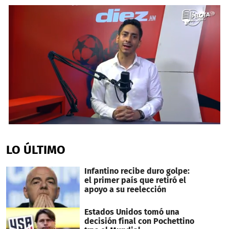
0
seconds
of
LO ÚLTIMO
7
minutes,
45
Infantino recibe duro golpe:
seconds
el primer país que retiró el
apoyo a su reelección
Estados Unidos tomó una
decisión final con Pochettino