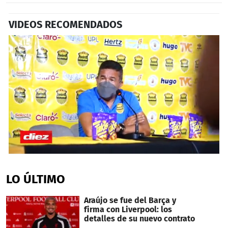
VIDEOS RECOMENDADOS
0
seconds
of
LO ÚLTIMO
2
minutes,
43
Araújo se fue del Barça y
seconds
firma con Liverpool: los
detalles de su nuevo contrato