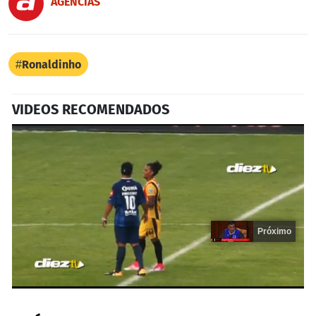
AGENCIAS
Ronaldinho
VIDEOS RECOMENDADOS
Próximo
0
seconds
of