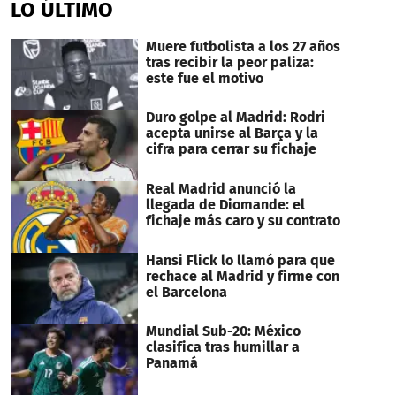
LO ÚLTIMO
14
seconds
Muere futbolista a los 27 años
tras recibir la peor paliza:
este fue el motivo
Duro golpe al Madrid: Rodri
acepta unirse al Barça y la
cifra para cerrar su fichaje
Real Madrid anunció la
llegada de Diomande: el
fichaje más caro y su contrato
Hansi Flick lo llamó para que
rechace al Madrid y firme con
el Barcelona
Mundial Sub-20: México
clasifica tras humillar a
Panamá