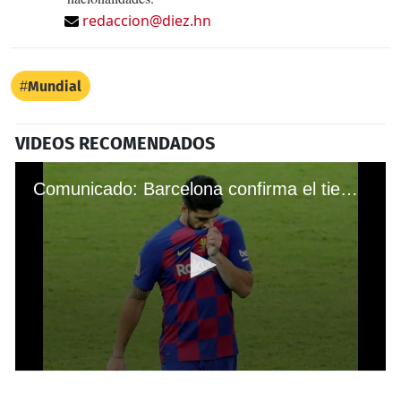
redaccion@diez.hn
Mundial
VIDEOS RECOMENDADOS
Comunicado: Barcelona confirma el tiempo que Luis Suárez estará de baja por lesión
0
seconds