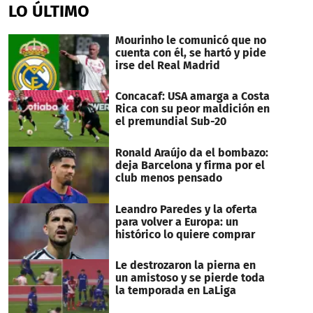
of
LO ÚLTIMO
1
minute,
15
Mourinho le comunicó que no
seconds
cuenta con él, se hartó y pide
irse del Real Madrid
Concacaf: USA amarga a Costa
Rica con su peor maldición en
el premundial Sub-20
Ronald Araújo da el bombazo:
deja Barcelona y firma por el
club menos pensado
Leandro Paredes y la oferta
para volver a Europa: un
histórico lo quiere comprar
Le destrozaron la pierna en
un amistoso y se pierde toda
la temporada en LaLiga