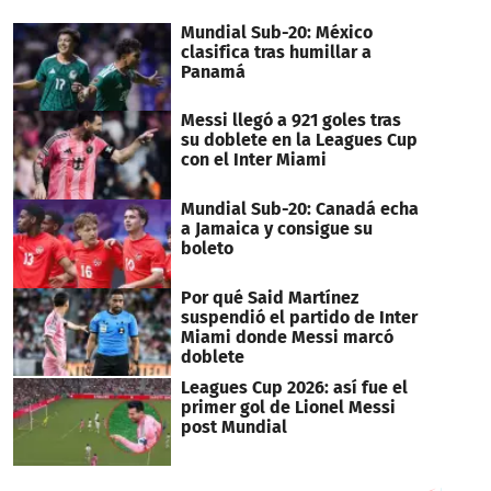
minute,
28
Mundial Sub-20: México
seconds
clasifica tras humillar a
Panamá
Messi llegó a 921 goles tras
su doblete en la Leagues Cup
con el Inter Miami
Mundial Sub-20: Canadá echa
a Jamaica y consigue su
boleto
Por qué Said Martínez
suspendió el partido de Inter
Miami donde Messi marcó
doblete
Leagues Cup 2026: así fue el
primer gol de Lionel Messi
post Mundial