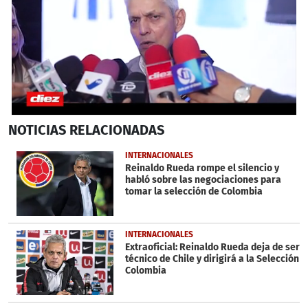
0
NOTICIAS
RELACIONADAS
seconds
of
4
INTERNACIONALES
minutes,
Reinaldo Rueda rompe el silencio y
2
habló sobre las negociaciones para
seconds
tomar la selección de Colombia
INTERNACIONALES
Extraoficial: Reinaldo Rueda deja de ser
técnico de Chile y dirigirá a la Selección
Colombia