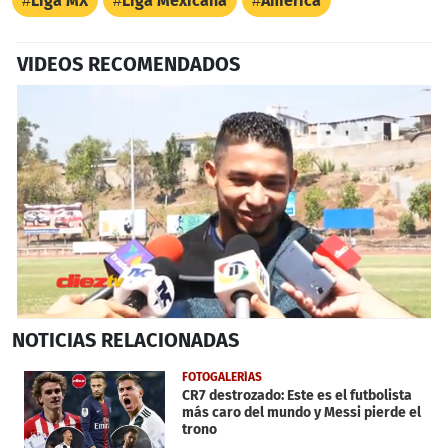
Liga MX
Liga Mexicana
América
VIDEOS RECOMENDADOS
0
NOTICIAS
RELACIONADAS
seconds
of
34
FOTOGALERÍAS
seconds
CR7 destrozado: Este es el futbolista
más caro del mundo y Messi pierde el
trono