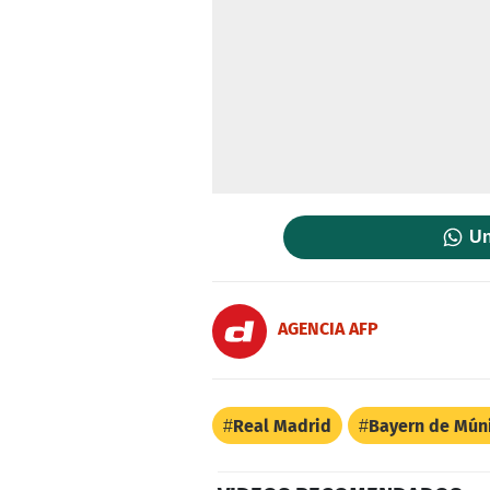
Un
AGENCIA AFP
Real Madrid
Bayern de Mún