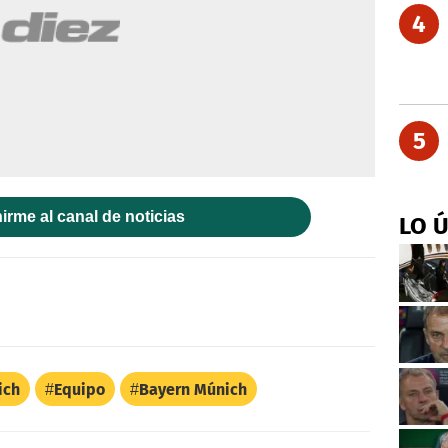
4
5
irme al canal de noticias
LO 
ich
Equipo
Bayern Múnich