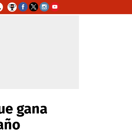
ue gana
año