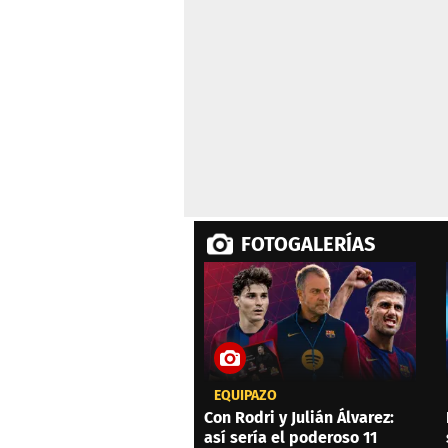
59
seconds
Volume
0%
FOTOGALERÍAS
EQUIPAZO
Con Rodri y Julián Álvarez:
así sería el poderoso 11