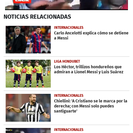
0
NOTICIAS
RELACIONADAS
seconds
of
38
INTERNACIONALES
seconds
Carlo Ancelotti explica cómo se detiene
a Messi
LIGA HONDUBET
Los Héctor, trillizos hondureños que
admiran a Lionel Messi y Luis Suárez
INTERNACIONALES
Chiellini: 'A Cristiano se le marca por la
derecha; con Messi solo puedes
santiguarte'
INTERNACIONALES