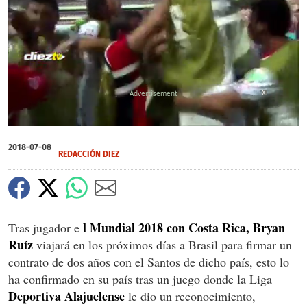
X
0
of
2018-07-08
1
REDACCIÓN DIEZ
minute,
28
seconds
l Mundial 2018 con Costa Rica, Bryan
Tras jugador e
Ruíz
viajará en los próximos días a Brasil para firmar un
contrato de dos años con el Santos de dicho país, esto lo
ha confirmado en su país tras un juego donde la Liga
Deportiva Alajuelense
le dio un reconocimiento,