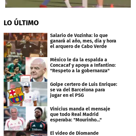
0
seconds
of
LO ÚLTIMO
1
minute,
32
Salario de Vozinha: lo que
seconds
ganará al año, mes, día y hora
el arquero de Cabo Verde
México le da la espalda a
Concacaf y apoya a Infantino:
"Respeto a la gobernanza"
Golpe certero de Luis Enrique:
se va del Barcelona para
jugar en el PSG
Vinicius manda el mensaje
que todo Real Madrid
esperaba: "Mourinho..."
El video de Diomande