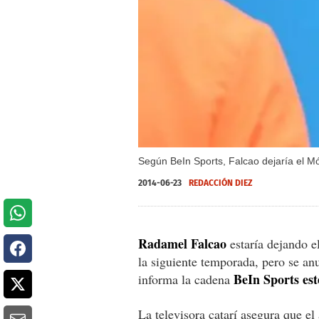
Según BeIn Sports, Falcao dejaría el M
2014-06-23
REDACCIÓN DIEZ
Radamel Falcao
estaría dejando e
la siguiente temporada, pero se an
BeIn Sports est
informa la cadena
La televisora catarí asegura que el