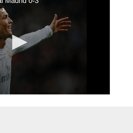
l Madrid 0-3
-3