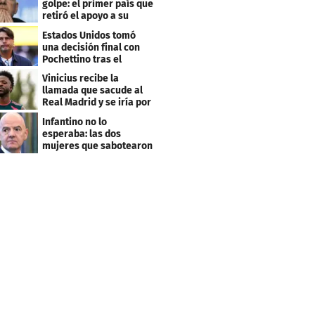
golpe: el primer país que
retiró el apoyo a su
reelección
Estados Unidos tomó
una decisión final con
Pochettino tras el
Mundial
Vinicius recibe la
llamada que sacude al
Real Madrid y se iría por
este salario
Infantino no lo
esperaba: las dos
mujeres que sabotearon
sus planes con el
Mundial