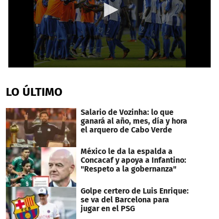
0
seconds
of
LO ÚLTIMO
37
seconds
Salario de Vozinha: lo que
ganará al año, mes, día y hora
el arquero de Cabo Verde
México le da la espalda a
Concacaf y apoya a Infantino:
"Respeto a la gobernanza"
Golpe certero de Luis Enrique:
se va del Barcelona para
jugar en el PSG