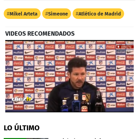
Mikel Arteta
Simeone
Atlético de Madrid
VIDEOS RECOMENDADOS
0
seconds
of
LO ÚLTIMO
31
seconds