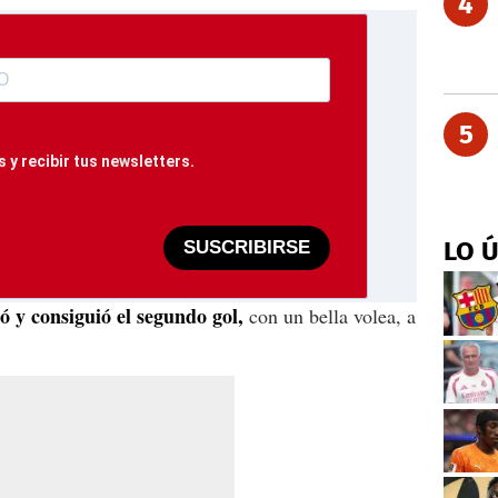
4
5
 y recibir tus newsletters.
LO 
SUSCRIBIRSE
 y consiguió el segundo gol,
con un bella volea, a