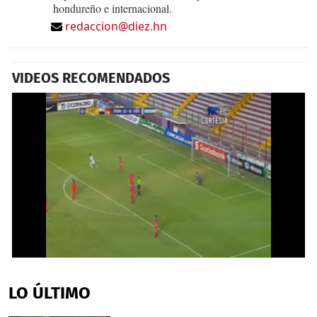
hondureño e internacional.
redaccion@diez.hn
VIDEOS RECOMENDADOS
0
seconds
of
LO ÚLTIMO
1
minute,