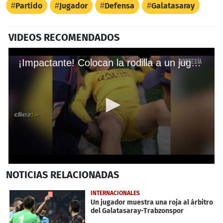
Partido
Jugador
Defensa
Galatasaray
VIDEOS RECOMENDADOS
¡Impactante! Colocan la rodilla a un jugador en pleno partido
0
NOTICIAS
RELACIONADAS
seconds
of
35
INTERNACIONALES
seconds
Un jugador muestra una roja al árbitro
del Galatasaray-Trabzonspor