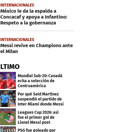
INTERNACIONALES
México le da la espalda a
Concacaf y apoya a Infantino:
Respeto a la gobernanza
INTERNACIONALES
Messi revive en Champions ante
el Milan
ÚLTIMO
Mundial Sub-20: Canadá
echa a selección de
Centroamérica
Por qué Said Martínez
suspendió el partido de
Inter Miami donde Messi
marcó doblete
Leagues Cup 2026: así
fue el primer gol de
Lionel Messi post
Mundial
PSG fue goleado por