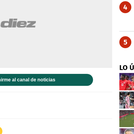
4
5
LO 
irme al canal de noticias