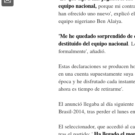
equipo nacional,
porque mi contr
han ofrecido uno nuevo', explicó el
equipo nigeriano Ben Alaiya.
'Me he quedado sorprendido de 
destituido del equipo nacional
. L
formalmente', añadió.
Estas declaraciones se producen ho
en una cuenta supuestamente suya 
época y he disfrutado cada instant
ahora es tiempo de retirarme'.
El anunció llegaba al día siguient
Brasil-2014, tras perder el lunes e
El seleccionador, que accedió al c
Ha llegado el mom
tras el partido: '