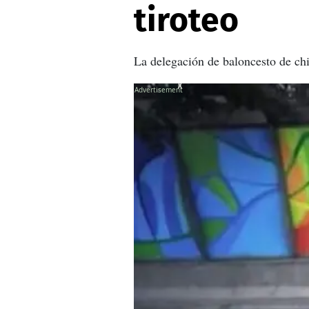
tiroteo
La delegación de baloncesto de chi
X
X