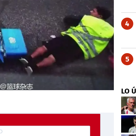
4
5
LO 