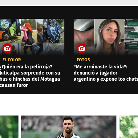
EL COLOR
FOTOS
¿Quién era la pelirroja?
"Me arruinaste la vida":
Juticalpa sorprende con su
denunció a jugador
bus e hinchas del Motagua
argentino y expone los chat
causan furor