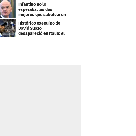
este salario
Infantino no lo
esperaba: las dos
mujeres que sabotearon
sus planes con el
Histórico exequipo de
Mundial
David Suazo
desapareció en Italia: el
fin de una era