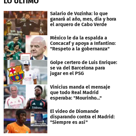
LO ÚLTIMO
1
minute,
54
Salario de Vozinha: lo que
seconds
ganará al año, mes, día y hora
el arquero de Cabo Verde
México le da la espalda a
Concacaf y apoya a Infantino:
"Respeto a la gobernanza"
Golpe certero de Luis Enrique:
se va del Barcelona para
jugar en el PSG
Vinicius manda el mensaje
que todo Real Madrid
esperaba: "Mourinho..."
El video de Diomande
disparando contra el Madrid:
"Siempre es así"