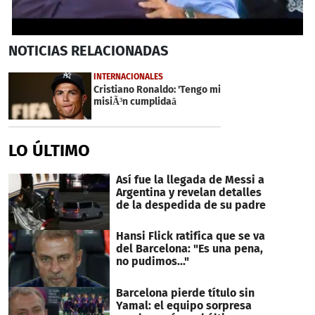
0
NOTICIAS
RELACIONADAS
seconds
of
2
INTERNACIONALES
minutes,
Cristiano Ronaldo: 'Tengo mi
7
misiÃ³n cumplidaâ
seconds
LO ÚLTIMO
Así fue la llegada de Messi a
Argentina y revelan detalles
de la despedida de su padre
Hansi Flick ratifica que se va
del Barcelona: "Es una pena,
no pudimos..."
Barcelona pierde título sin
Yamal: el equipo sorpresa