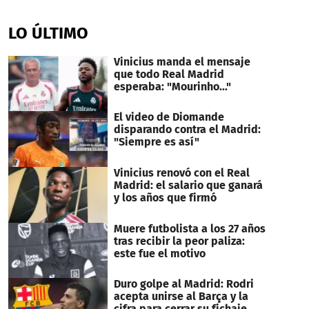
0
seconds
of
LO ÚLTIMO
18
seconds
Vinicius manda el mensaje
que todo Real Madrid
esperaba: "Mourinho..."
El video de Diomande
disparando contra el Madrid:
"Siempre es así"
Vinicius renovó con el Real
Madrid: el salario que ganará
y los años que firmó
Muere futbolista a los 27 años
tras recibir la peor paliza:
este fue el motivo
Duro golpe al Madrid: Rodri
acepta unirse al Barça y la
cifra para cerrar su fichaje