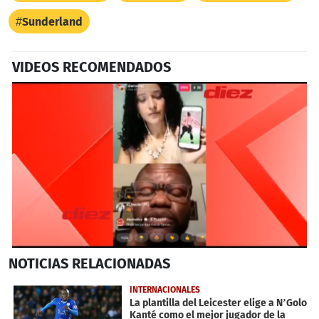
Sunderland
VIDEOS RECOMENDADOS
0
NOTICIAS
RELACIONADAS
seconds
of
4
INTERNACIONALES
minutes,
La plantilla del Leicester elige a N’Golo
16
Kanté como el mejor jugador de la