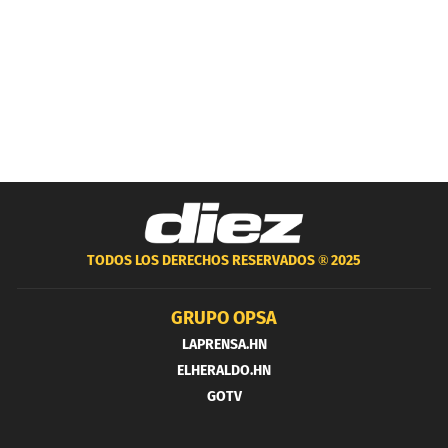
TODOS LOS DERECHOS RESERVADOS ®
2025
GRUPO OPSA
LAPRENSA.HN
ELHERALDO.HN
GOTV