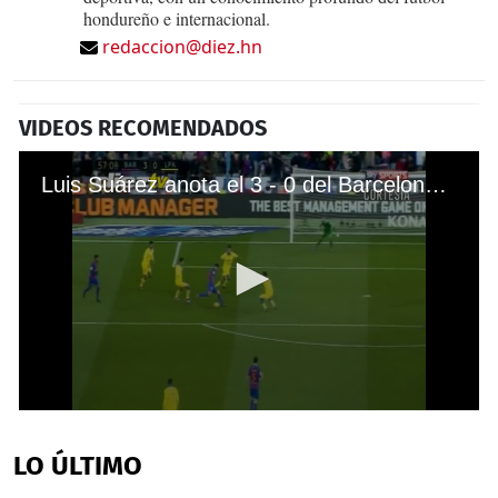
hondureño e internacional.
redaccion@diez.hn
VIDEOS RECOMENDADOS
Luis Suárez anota el 3 - 0 del Barcelona ante la Palmas
0
seconds
of
LO ÚLTIMO
29
seconds