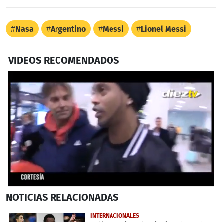
Nasa
Argentino
Messi
Lionel Messi
VIDEOS RECOMENDADOS
0
NOTICIAS
RELACIONADAS
seconds
of
1
INTERNACIONALES
minute,