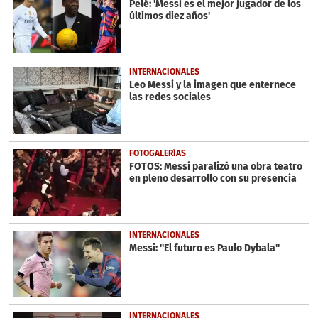
Pelé: 'Messi es el mejor jugador de los
38
últimos diez años'
seconds
INTERNACIONALES
Leo Messi y la imagen que enternece
las redes sociales
FOTOGALERÍAS
FOTOS: Messi paralizó una obra teatro
en pleno desarrollo con su presencia
INTERNACIONALES
Messi: ''El futuro es Paulo Dybala''
INTERNACIONALES