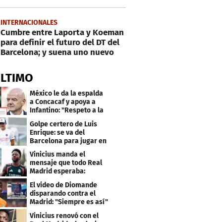
INTERNACIONALES
Cumbre entre Laporta y Koeman
para definir el futuro del DT del
Barcelona; y suena uno nuevo
ÚLTIMO
México le da la espalda
a Concacaf y apoya a
Infantino: "Respeto a la
gobernanza"
Golpe certero de Luis
Enrique: se va del
Barcelona para jugar en
el PSG
Vinicius manda el
mensaje que todo Real
Madrid esperaba:
"Mourinho..."
El video de Diomande
disparando contra el
Madrid: "Siempre es así"
Vinicius renovó con el