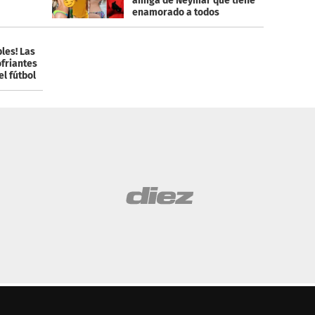
amiga de Neymar que tiene
enamorado a todos
les! Las
friantes
el fútbol