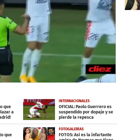
INTERNACIONALES
co que
OFICIAL: Paolo Guerrero es
lazar a
suspendido por dopaje y se
adrid!
pierde la repesca
FOTOGALERÍAS
to que
FOTOS: Así es la infartante