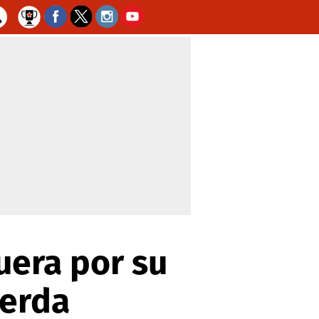
uera por su
ierda