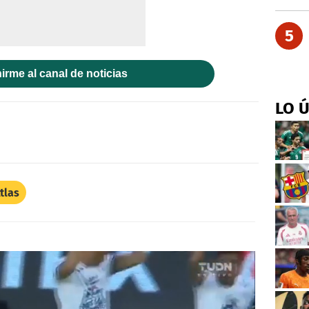
5
irme al canal de noticias
LO 
tlas