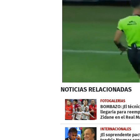
0
NOTICIAS
RELACIONADAS
seconds
of
1
FOTOGALERÍAS
minute,
BOMBAZO: ¡El técni
10
llegaría para reemp
seconds
Volume
Zidane en el Real M
0%
INTERNACIONALES
¡El soprendente pac