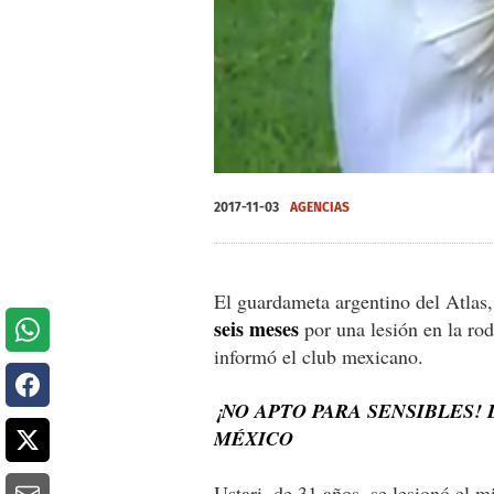
0
of
2017-11-03
AGENCIAS
1
minute,
21
seconds
Volume
0%
El guardameta argentino del Atlas
seis meses
por una lesión en la rod
informó el club mexicano.
¡NO APTO PARA SENSIBLES! 
MÉXICO
Ustari, de 31 años, se lesionó el m