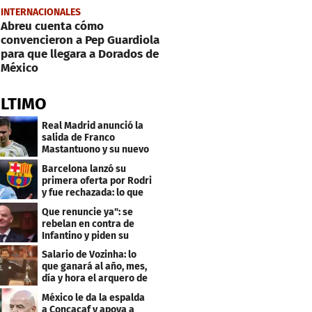
INTERNACIONALES
Abreu cuenta cómo
convencieron a Pep Guardiola
para que llegara a Dorados de
México
ÚLTIMO
Real Madrid anunció la
salida de Franco
Mastantuono y su nuevo
equipo
Barcelona lanzó su
primera oferta por Rodri
y fue rechazada: lo que
pide el City
Que renuncie ya": se
rebelan en contra de
Infantino y piden su
salida de la FIFA
Salario de Vozinha: lo
que ganará al año, mes,
día y hora el arquero de
Cabo Verde
México le da la espalda
a Concacaf y apoya a