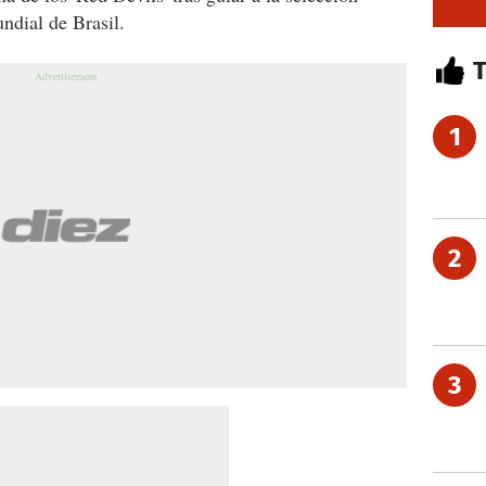
ndial de Brasil.
1
2
3