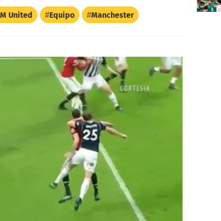
M United
Equipo
Manchester