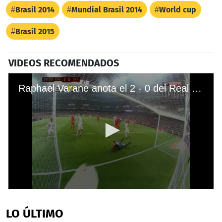
Brasil 2014
Mundial Brasil 2014
World cup
Brasil 2015
VIDEOS RECOMENDADOS
Raphael Varane anota el 2 - 0 del Real Madrid ante Sevilla
0
seconds
of
LO ÚLTIMO
27