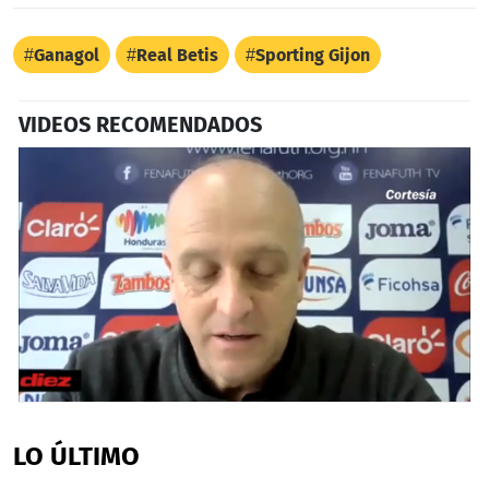
Ganagol
Real Betis
Sporting Gijon
VIDEOS RECOMENDADOS
0
seconds
of
LO ÚLTIMO
48
seconds