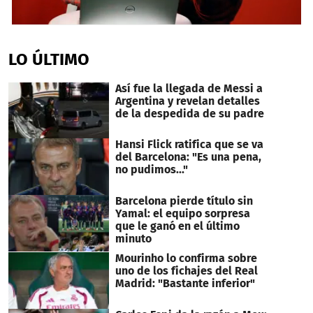
0
seconds
of
LO ÚLTIMO
4
minutes,
42
Así fue la llegada de Messi a
seconds
Argentina y revelan detalles
de la despedida de su padre
Hansi Flick ratifica que se va
del Barcelona: "Es una pena,
no pudimos..."
Barcelona pierde título sin
Yamal: el equipo sorpresa
que le ganó en el último
minuto
Mourinho lo confirma sobre
uno de los fichajes del Real
Madrid: "Bastante inferior"