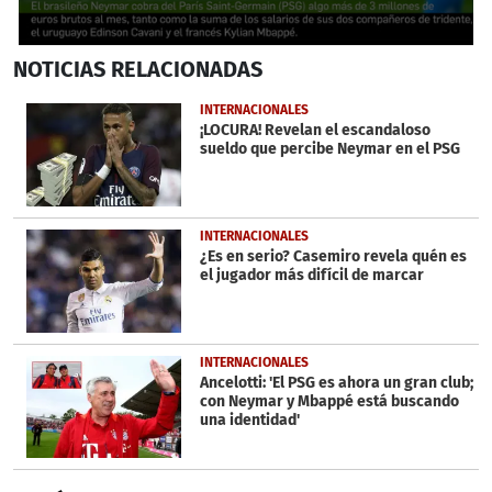
0
NOTICIAS
RELACIONADAS
seconds
of
1
INTERNACIONALES
minute,
¡LOCURA! Revelan el escandaloso
30
sueldo que percibe Neymar en el PSG
seconds
INTERNACIONALES
¿Es en serio? Casemiro revela quén es
el jugador más difícil de marcar
INTERNACIONALES
Ancelotti: 'El PSG es ahora un gran club;
con Neymar y Mbappé está buscando
una identidad'