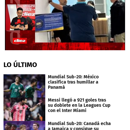
0
seconds
of
LO ÚLTIMO
6
minutes,
51
Mundial Sub-20: México
seconds
clasifica tras humillar a
Panamá
Messi llegó a 921 goles tras
su doblete en la Leagues Cup
con el Inter Miami
Mundial Sub-20: Canadá echa
a Jamaica y consigue su