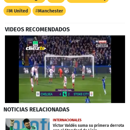
M United
Manchester
VIDEOS RECOMENDADOS
0
NOTICIAS
RELACIONADAS
seconds
of
1
INTERNACIONALES
minute,
Víctor Valdés suma su primera derrota
53