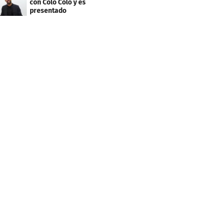
con Colo Colo y es
presentado
oficialmente: su salario