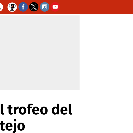
l trofeo del
stejo