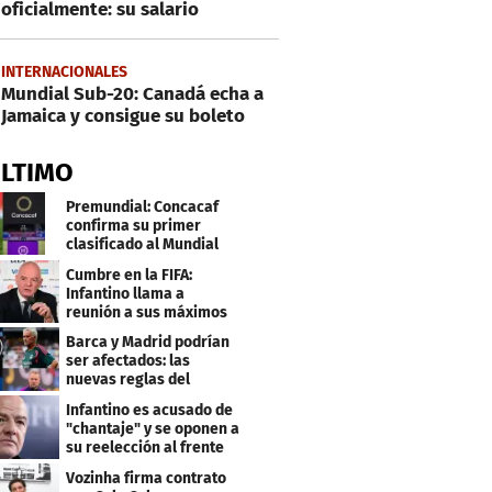
oficialmente: su salario
INTERNACIONALES
Mundial Sub-20: Canadá echa a
Jamaica y consigue su boleto
ÚLTIMO
Premundial: Concacaf
confirma su primer
clasificado al Mundial
Sub 20
Cumbre en la FIFA:
Infantino llama a
reunión a sus máximos
dirigentes
Barca y Madrid podrían
ser afectados: las
nuevas reglas del
arbitraje en LaLiga
Infantino es acusado de
"chantaje" y se oponen a
su reelección al frente
de la FIFA
Vozinha firma contrato