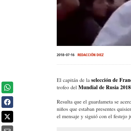
0
seconds
2018-07-16
REDACCIÓN DIEZ
of
56
seconds
Volume
0%
selección de Fran
El capitán de la
Mundial de Rusia 2018
trofeo del
Resulta que el guardameta se acerc
niños que estaban presentes quisie
el mensaje y siguió con el festejo