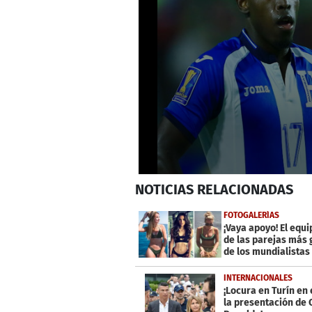
0
NOTICIAS
RELACIONADAS
seconds
of
5
FOTOGALERÍAS
minutes,
¡Vaya apoyo! El equi
49
de las parejas más
seconds
Volume
de los mundialistas
0%
INTERNACIONALES
¡Locura en Turín en 
la presentación de 