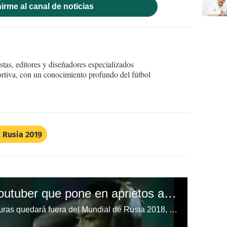
irme al canal de noticias
tas, editores y diseñadores especializados
ortiva, con un conocimiento profundo del fútbol
 Rusia 2019
El pronóstico de un Youtuber que pone en aprietos a Honduras para el Mundial de Rusia 2018.
La Selección Nacional de Honduras quedará fuera del Mundial de Rusia 2018, según las predicciones de un Youtuber.