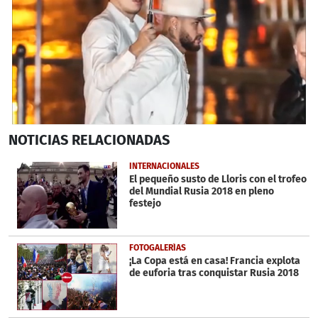
0
NOTICIAS
RELACIONADAS
seconds
of
52
INTERNACIONALES
seconds
El pequeño susto de Lloris con el trofeo
del Mundial Rusia 2018 en pleno
festejo
FOTOGALERÍAS
¡La Copa está en casa! Francia explota
de euforia tras conquistar Rusia 2018