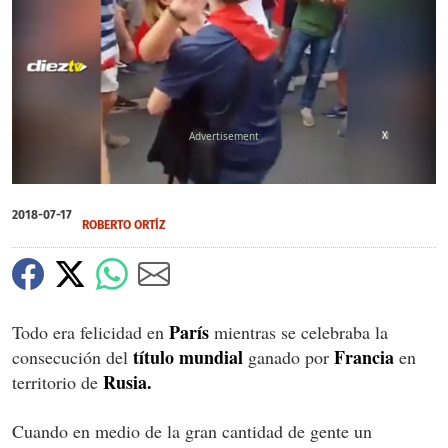
X
0
of
2018-07-17
38
ROBERTO ORTÍZ
seconds
París
Todo era felicidad en
mientras se celebraba la
título mundial
Francia
consecución del
ganado por
en
Rusia.
territorio de
Cuando en medio de la gran cantidad de gente un